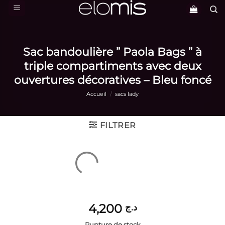
Passer
au
contenu
Sac bandoulière ” Paola Bags ” à
triple compartiments avec deux
ouvertures décoratives – Bleu foncé
Accueil
/
sacs lady
FILTRER
4,200
د.ج
Rupture de stock