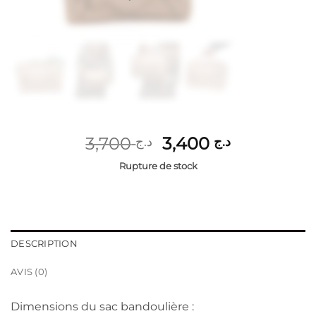
Le
Le
3,700
3,400
د.ج
د.ج
prix
prix
Rupture de stock
initial
actuel
était :
est :
د.ج 3,400.
د.ج 3,700.
DESCRIPTION
AVIS (0)
Dimensions du sac bandoulière :