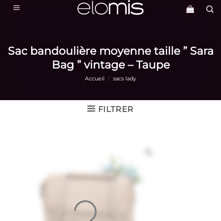
Passer
au
contenu
Sac bandoulière moyenne taille ” Sara
Bag ” vintage – Taupe
Accueil
/
sacs lady
FILTRER