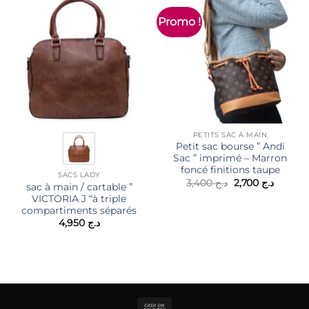
Promo !
PETITS SAC À MAIN
Petit sac bourse ” Andi
Sac ” imprimé – Marron
foncé finitions taupe
SACS LADY
Le
Le
3,400
د.ج
2,700
د.ج
sac à main / cartable ”
prix
prix
VICTORIA J “à triple
initial
actuel
était :
est :
compartiments séparés
د.ج 3,400.
4,950
د.ج
Cash