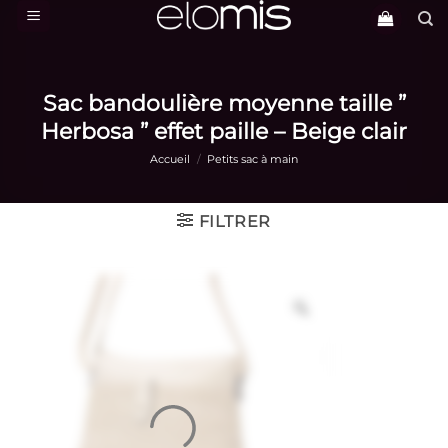
Passer
au
contenu
Sac bandoulière moyenne taille ”
Herbosa ” effet paille – Beige clair
Accueil
/
Petits sac à main
FILTRER