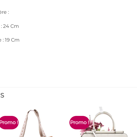
re :
 : 24 Cm
 : 19 Cm
ES
Promo !
Promo !