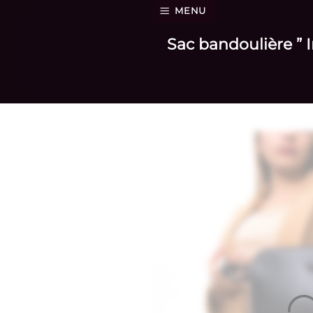
Passer
MENU
au
Sac bandoulière ” 
contenu