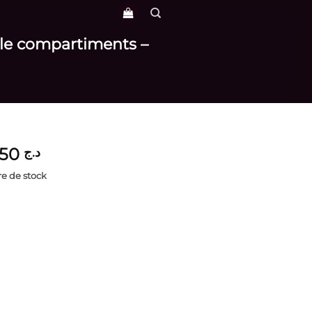
ple compartiments –
3,650
د.ج
e de stock