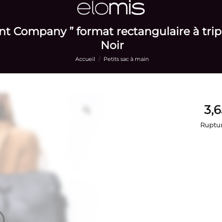
Int Company ” format rectangulaire à tri
Noir
Accueil
/
Petits sac à main
Ruptur