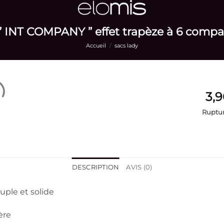
” INT COMPANY ” effet trapèze à 6 comp
Accueil
/
sacs lady
Ruptur
DESCRIPTION
AVIS (0)
uple et solide
ère