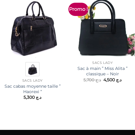
Promo !
SACS LADY
Sac à main ” Miss Alita ”
classique – Noir
Le
Le
5,700
د.ج
4,500
د.ج
SACS LADY
prix
prix
Sac cabas moyenne taille ”
initial
actuel
Haorexi “
était :
est :
د.ج 5,700.
5,300
د.ج
د.ج .