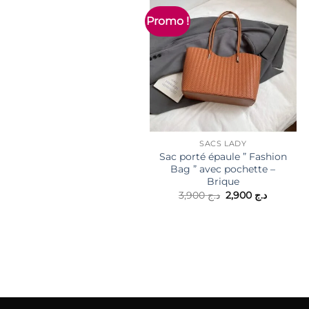
Promo !
SACS LADY
Sac porté épaule ” Fashion
Bag ” avec pochette –
Brique
Le
Le
3,900
د.ج
2,900
د.ج
prix
prix
initial
actuel
était :
est :
2,900
د.ج 3,900.