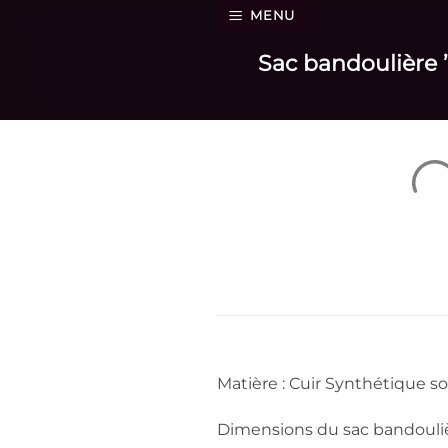
Passer
MENU
au
Sac bandoulière 
contenu
Matière : Cuir Synthétique so
Dimensions du sac bandouli