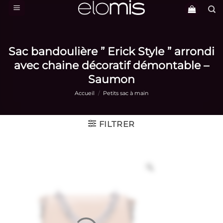
Passer
au
contenu
Sac bandoulière ” Erick Style ” arrondi
avec chaine décoratif démontable –
Saumon
Accueil
/
Petits sac à main
FILTRER