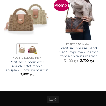
Promo !
PETITS SAC À MAIN
Petit sac bourse ” Andi
Sac ” imprimé – Marron
foncé finitions marron
NOS MEILLEURS PRIX
Le
Le
3,400
د.ج
2,700
د.ج
Petit sac à main avec
prix
prix
boucle effet raphia
initial
actuel
était :
est :
souple – Finitions marron
د.ج 3,400.
3,800
د.ج
Cash
On