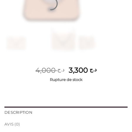
Le
Le
4,000
3,300
د.ج
د.ج
prix
prix
Rupture de stock
initial
actuel
était :
est :
د.ج 3,300.
د.ج 4,000.
DESCRIPTION
AVIS (0)