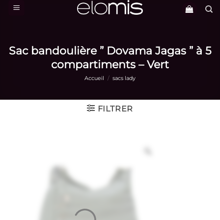
Passer
au
contenu
Sac bandoulière ” Dovama Jagas ” à 5
compartiments – Vert
Accueil
/
sacs lady
FILTRER