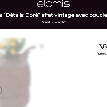
 “Détails Doré” effet vintage avec boucl
Accueil
/
sacs lady
Ruptur