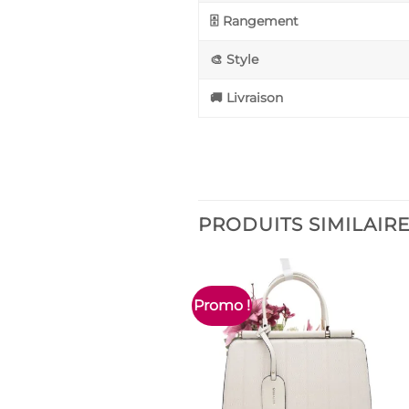
🗄️ Rangement
🎨 Style
🚚 Livraison
PRODUITS SIMILAIR
Promo !