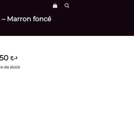
e – Marron foncé
3,850
د.ج
e de stock