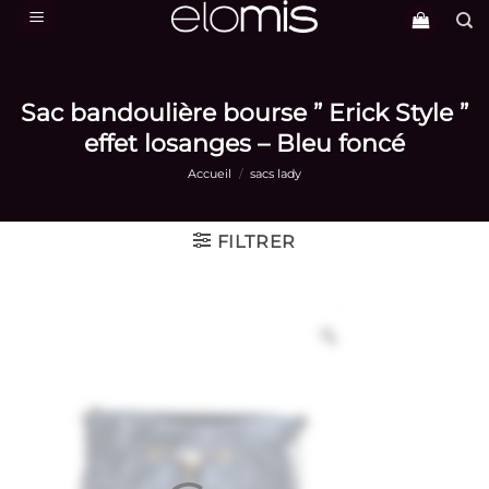
Passer
au
contenu
Sac bandoulière bourse ” Erick Style ”
effet losanges – Bleu foncé
Accueil
/
sacs lady
FILTRER