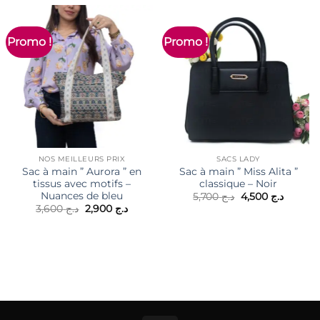
Promo !
Promo !
NOS MEILLEURS PRIX
SACS LADY
Sac à main ” Aurora ” en
Sac à main ” Miss Alita ”
tissus avec motifs –
classique – Noir
Nuances de bleu
Le
Le
5,700
د.ج
4,500
د.ج
prix
prix
Le
Le
3,600
د.ج
2,900
د.ج
initial
actuel
prix
prix
était :
est :
initial
actuel
د.ج 5,700.
était :
est :
د.ج 2,900.
د.ج 3,600.