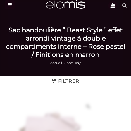
Passer
au
contenu
Sac bandoulière ” Beast Style ” effet
arrondi vintage à double
compartiments interne – Rose pastel
/ Finitions en marron
Accueil
/
sacs lady
FILTRER