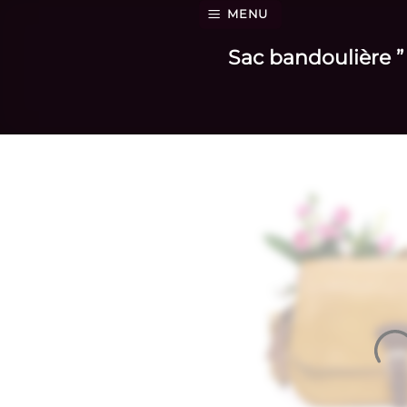
Passer
MENU
au
Sac bandoulière ”
contenu