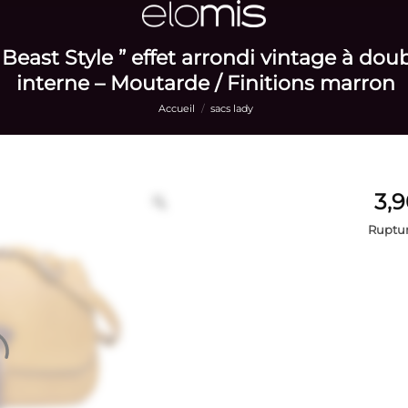
 Beast Style ” effet arrondi vintage à d
interne – Moutarde / Finitions marron
Accueil
/
sacs lady
Ruptur