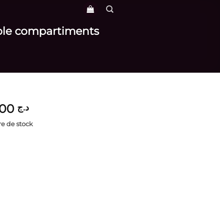
ouble compartiments
3,900
د.ج
e de stock