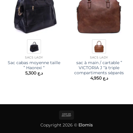
SACS LADY
SACS LADY
Sac cabas moyenne taille
sac à main / cartable ”
” Haorexi “
VICTORIA J “à triple
compartiments séparés
5,300
د.ج
4,950
د.ج
Cash
On
Copyright 2026 ©
Elomis
Delivery