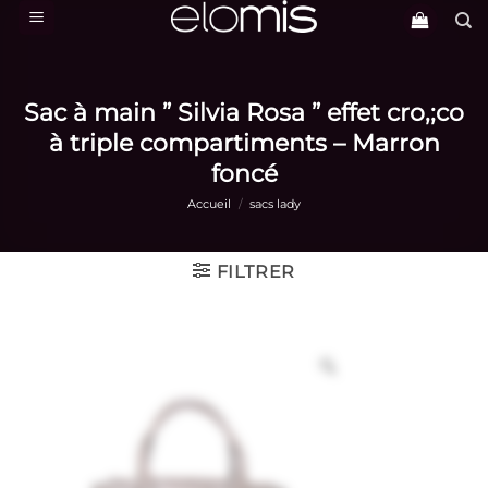
Passer
au
contenu
Sac à main ” Silvia Rosa ” effet cro,;co
à triple compartiments – Marron
foncé
Accueil
/
sacs lady
FILTRER