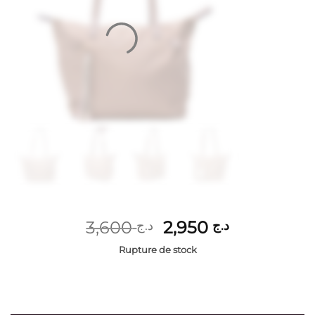
Le
Le
3,600
2,950
د.ج
د.ج
prix
prix
Rupture de stock
initial
actuel
était :
est :
د.ج 2,950.
د.ج 3,600.