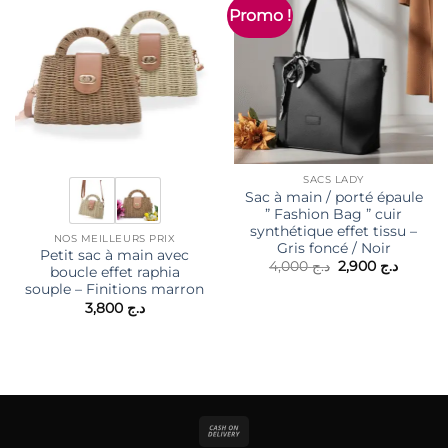
Promo !
SACS LADY
Sac à main / porté épaule
” Fashion Bag ” cuir
synthétique effet tissu –
NOS MEILLEURS PRIX
Gris foncé / Noir
Petit sac à main avec
Le
Le
4,000
د.ج
2,900
د.ج
boucle effet raphia
prix
prix
souple – Finitions marron
initial
actuel
était :
est :
3,800
د.ج
د.ج 4,000.
Cash