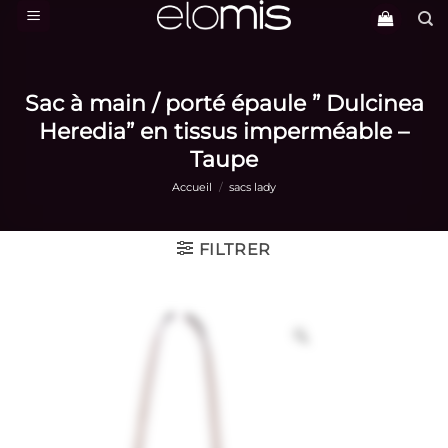
Passer
au
contenu
Sac à main / porté épaule ” Dulcinea
Heredia” en tissus imperméable –
Taupe
Accueil
/
sacs lady
FILTRER