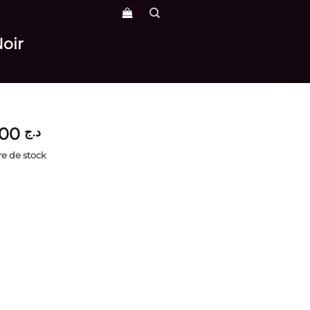
Noir
5,800
د.ج
e de stock