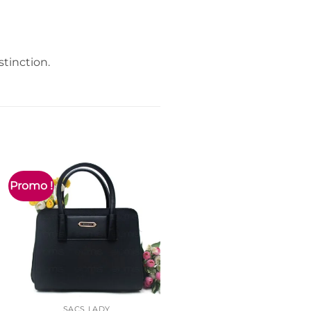
tinction.
Promo !
Promo !
SACS LADY
SACS LADY