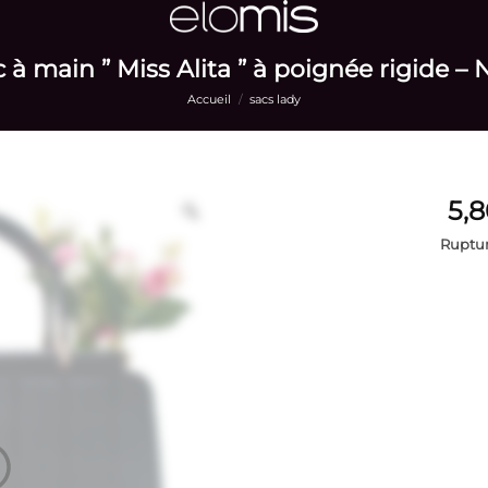
 à main ” Miss Alita ” à poignée rigide – 
Accueil
/
sacs lady
Ruptur