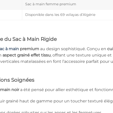
Sac à main femme premium
Disponible dans les 69 wilayas d’Algérie
e du Sac à Main Rigide
ac à main
premium
au design sophistiqué. Conçu en
cu
on
aspect grainé effet tissu
, offrant une texture unique et
s verticales matelassées en font l’accessoire parfait pour
tions Soignées
 main noir
a été pensé pour allier esthétique et fonctionna
cuir grainé haut de gamme pour un toucher texturé élég
ons dorées robustes sur les anses et les fermetures.