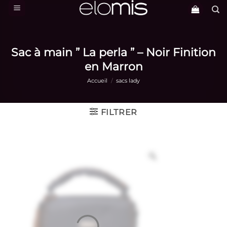
Passer
au
contenu
Sac à main ” La perla ” – Noir Finition
en Marron
Accueil
/
sacs lady
FILTRER