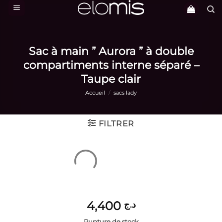
Passer
au
contenu
Sac à main ” Aurora ” à double
compartiments interne séparé –
Taupe clair
Accueil
/
sacs lady
FILTRER
4,400
د.ج
Rupture de stock