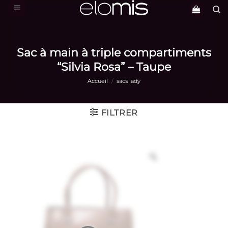
Passer
au
contenu
Sac à main à triple compartiments
“Silvia Rosa” – Taupe
Accueil
/
sacs lady
FILTRER