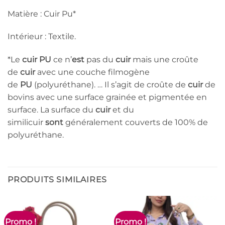
Matière : Cuir Pu*
Intérieur : Textile.
*Le
cuir PU
ce n’
est
pas du
cuir
mais une croûte
de
cuir
avec une couche filmogène
de
PU
(polyuréthane). … Il s’agit de croûte de
cuir
de
bovins avec une surface grainée et pigmentée en
surface. La surface du
cuir
et du
similicuir
sont
généralement couverts de 100% de
polyuréthane.
PRODUITS SIMILAIRES
Promo !
Promo !