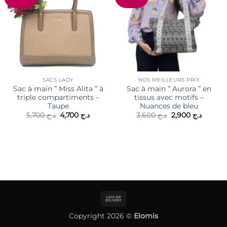
SACS LADY
NOS MEILLEURS PRIX
Sac à main ” Miss Alita ” à
Sac à main ” Aurora ” en
triple compartiments –
tissus avec motifs –
Taupe
Nuances de bleu
Le
Le
Le
Le
5,700
د.ج
4,700
د.ج
3,600
د.ج
2,900
د.ج
prix
prix
prix
prix
initial
actuel
initial
actuel
était :
est :
était :
est :
د.ج 3,600.
د.ج 4,700.
د.ج 5,700.
Cash
On
Copyright 2026 ©
Elomis
Delivery