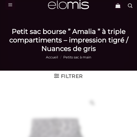
Passer
au
contenu
Petit sac bourse ” Amalia ” à triple
compartiments – impression tigré /
Nuances de gris
Accueil
/
Petits sac à main
FILTRER