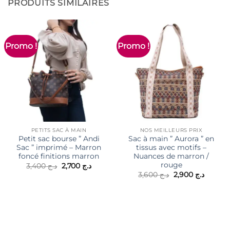
PRODUITS SIMILAIRES
Promo !
Promo !
PETITS SAC À MAIN
NOS MEILLEURS PRIX
Petit sac bourse ” Andi
Sac à main ” Aurora ” en
Sac ” imprimé – Marron
tissus avec motifs –
foncé finitions marron
Nuances de marron /
rouge
Le
Le
3,400
د.ج
2,700
د.ج
prix
prix
Le
Le
3,600
د.ج
2,900
د.ج
initial
actuel
prix
prix
était :
est :
initial
actuel
د.ج 2,700.
د.ج 3,400.
était :
est :
د.ج 3,600.