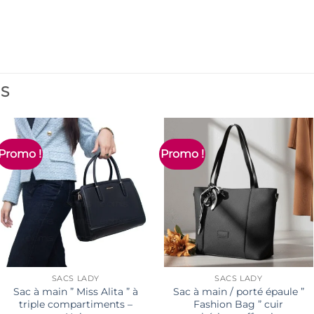
ES
Promo !
Promo !
SACS LADY
SACS LADY
Sac à main ” Miss Alita ” à
Sac à main / porté épaule ”
triple compartiments –
Fashion Bag ” cuir