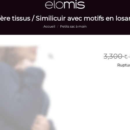
ère tissus / Similicuir avec motifs en losa
Accueil
/
Petits sac à main
3,300
.ج
Ruptur