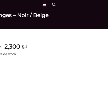
nges – Noir / Beige
Le
Le
2,300
د.ج
د
prix
prix
e de stock
initial
actuel
était :
est :
د.ج 2,300.
د.ج 3,300.