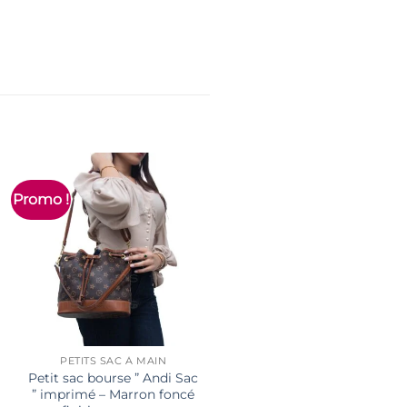
Promo !
Promo !
PETITS SAC À MAIN
PETITS SAC À MAIN
Petit sac bourse ” Andi Sac
Petit sac bourse ” Andi Sa
” imprimé – Marron foncé
” imprimé – Marron foncé