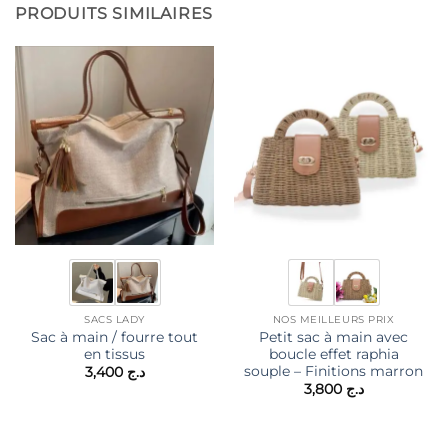
PRODUITS SIMILAIRES
SACS LADY
NOS MEILLEURS PRIX
Sac à main / fourre tout
Petit sac à main avec
en tissus
boucle effet raphia
souple – Finitions marron
3,400
د.ج
3,800
د.ج