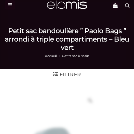
Passer
au
contenu
Petit sac bandoulière ” Paolo Bags ”
arrondi à triple compartiments – Bleu
vert
Accueil
/
Petits sac à main
FILTRER