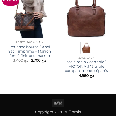
PETITS SAC À MAIN
Petit sac bourse ” Andi
Sac ” imprimé – Marron
foncé finitions marron
SACS LADY
Le
Le
3,400
د.ج
2,700
د.ج
sac à main / cartable ”
prix
prix
VICTORIA J “à triple
initial
actuel
était :
est :
compartiments séparés
د.ج 2,700.
د.ج 3,400.
4,950
د.ج
Cash
On
Copyright 2026 ©
Elomis
Delivery