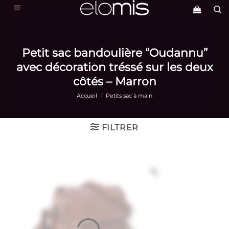
Passer
au
contenu
Petit sac bandoulière “Oudannu”
avec décoration tréssé sur les deux
côtés – Marron
Accueil
/
Petits sac à main
FILTRER