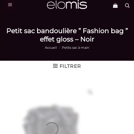
Passer
au
contenu
Petit sac bandoulière ” Fashion bag ”
effet gloss – Noir
Accueil
/
Petits sac à main
FILTRER