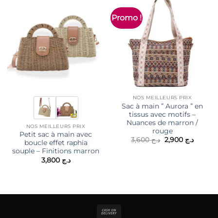
Promo !
NOS MEILLEURS PRIX
Sac à main ” Aurora ” en
tissus avec motifs –
Nuances de marron /
NOS MEILLEURS PRIX
rouge
Petit sac à main avec
Le
Le
3,600
د.ج
2,900
د.ج
boucle effet raphia
prix
prix
souple – Finitions marron
initial
actuel
était :
est :
3,800
د.ج
د.ج 3,600.
Cash