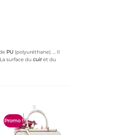
 de
PU
(polyuréthane). … Il
 La surface du
cuir
et du
Promo !