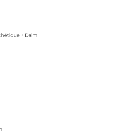
nthétique + Daim
m