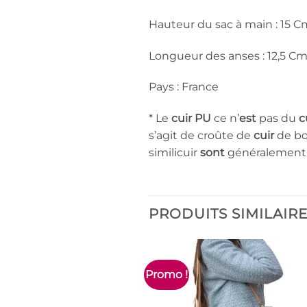
Hauteur du sac à main : 15 C
Longueur des anses : 12,5 C
Pays : France
* Le
cuir PU
ce n’
est
pas du
c
s’agit de croûte de
cuir
de bo
similicuir
sont
généralement 
PRODUITS SIMILAIR
Promo !