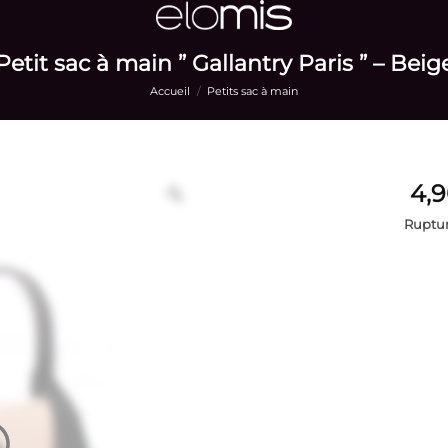
Petit sac à main ” Gallantry Paris ” – Beig
Accueil
/
Petits sac à main
Ruptur