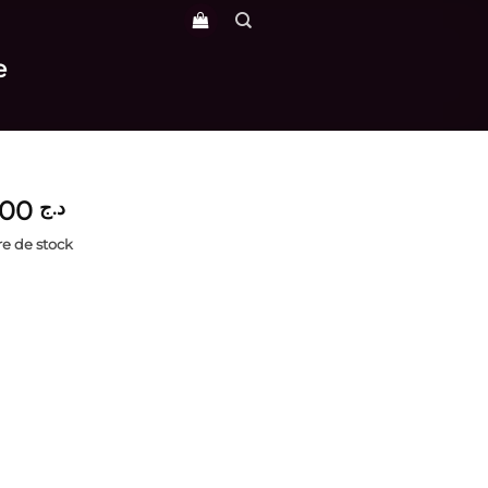
e
4,900
د.ج
e de stock