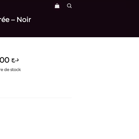
rée – Noir
5,000
د.ج
e de stock