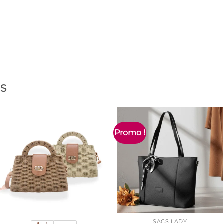
ES
Promo !
SACS LADY