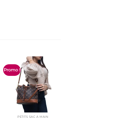
Promo !
Promo !
PETITS SAC À MAIN
SACS LADY