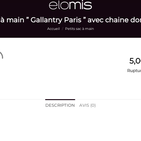
 à main ” Gallantry Paris ” avec chaine do
Accueil
/
Petits sac à main
Ruptur
DESCRIPTION
AVIS (0)