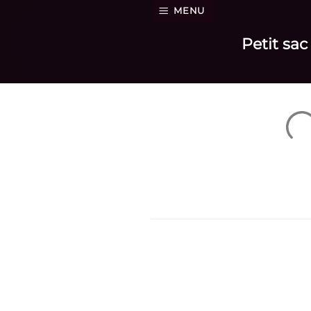
Passer
MENU
au
Petit sac
contenu