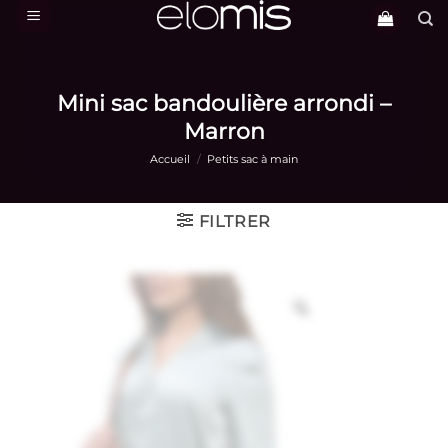
Passer
au
contenu
Mini sac bandoulière arrondi –
Marron
Accueil
/
Petits sac à main
FILTRER