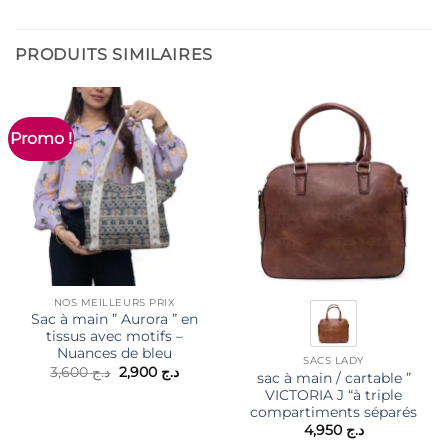
PRODUITS SIMILAIRES
Promo !
NOS MEILLEURS PRIX
Sac à main ” Aurora ” en
tissus avec motifs –
Nuances de bleu
SACS LADY
Le
Le
3,600
د.ج
2,900
د.ج
sac à main / cartable ”
prix
prix
VICTORIA J “à triple
initial
actuel
était :
est :
compartiments séparés
د.ج 2,900.
د.ج 3,600.
4,950
د.ج