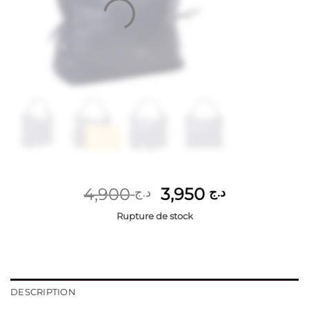
Le
Le
4,900
3,950
د.ج
د.ج
prix
prix
Rupture de stock
initial
actuel
était :
est :
د.ج 3,950.
د.ج 4,900.
DESCRIPTION