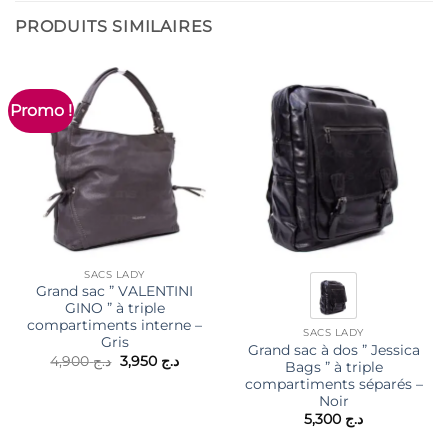
PRODUITS SIMILAIRES
Promo !
SACS LADY
Grand sac ” VALENTINI
GINO ” à triple
compartiments interne –
SACS LADY
Gris
Grand sac à dos ” Jessica
Le
Le
4,900
د.ج
3,950
د.ج
Bags ” à triple
prix
prix
compartiments séparés –
initial
actuel
était :
est :
Noir
د.ج 3,950.
د.ج 4,900.
5,300
د.ج