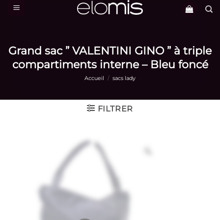
Passer
au
contenu
Grand sac ” VALENTINI GINO ” à triple
compartiments interne – Bleu foncé
Accueil
/
sacs lady
FILTRER