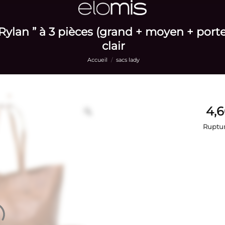
Rylan ” à 3 pièces (grand + moyen + por
clair
Accueil
/
sacs lady
Ruptur