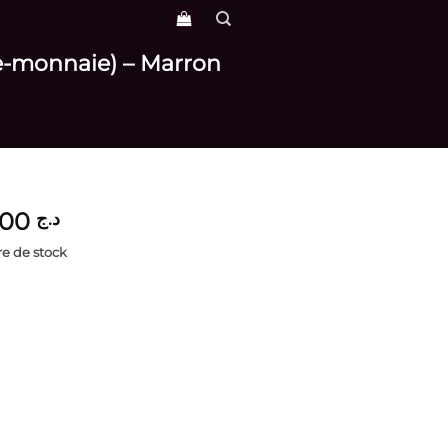
te-monnaie) – Marron
4,600
د.ج
e de stock