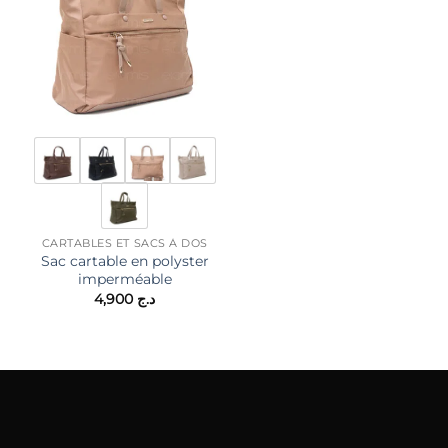
CARTABLES ET SACS À DOS
CARTABLES ET SACS À DOS
Sac cartable en polyster
Sac cartable en polyster
imperméable
imperméable bicolore
د.ج 2,900.
4,900
د.ج
4,900
د.ج