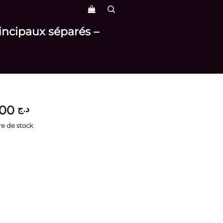
incipaux séparés –
5,700
د.ج
e de stock