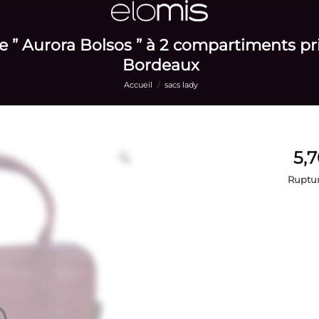
e ” Aurora Bolsos ” à 2 compartiments pr
Bordeaux
Accueil
/
sacs lady
Ruptur