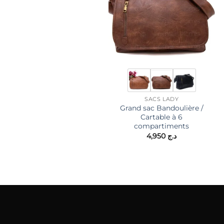
SACS LADY
Grand sac Bandoulière /
Cartable à 6
compartiments
4,950
د.ج