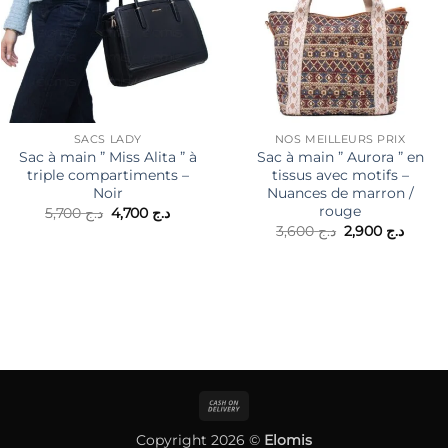
SACS LADY
NOS MEILLEURS PRIX
Sac à main ” Miss Alita ” à
Sac à main ” Aurora ” en
triple compartiments –
tissus avec motifs –
Noir
Nuances de marron /
rouge
Le
Le
5,700
د.ج
4,700
د.ج
prix
prix
Le
Le
3,600
د.ج
2,900
د.ج
initial
actuel
prix
prix
était :
est :
initial
actuel
د.ج 4,700.
د.ج 5,700.
était :
est :
د.ج 3,600.
Cash
On
Copyright 2026 ©
Elomis
Delivery