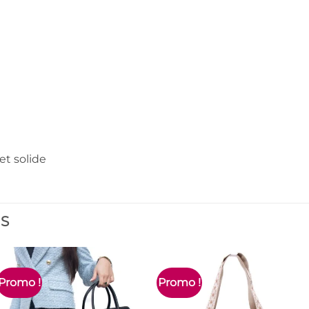
et solide
ES
Promo !
Promo !