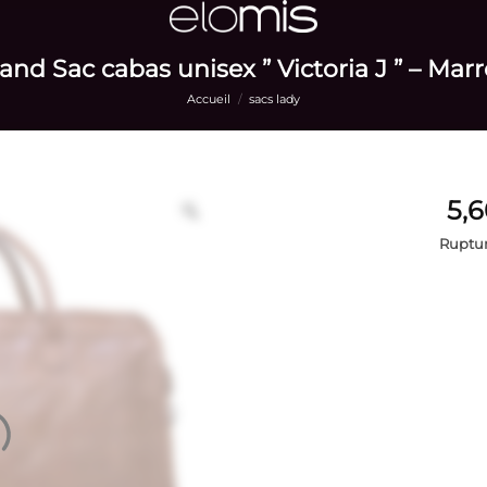
and Sac cabas unisex ” Victoria J ” – Mar
Accueil
/
sacs lady
Ruptur