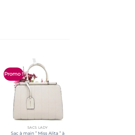
Promo !
Promo !
SACS LADY
SACS LADY
Sac à main ” Miss Alita ” à
Sac porté épaule ” Fashio