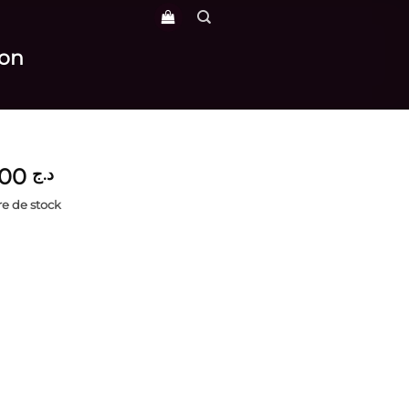
ron
5,600
د.ج
e de stock