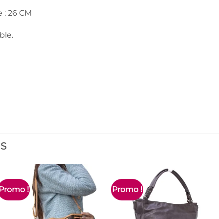
 : 26 CM
ble.
ES
Promo !
Promo !