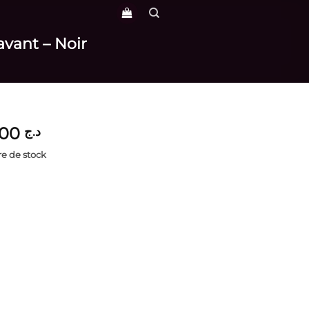
avant – Noir
3,900
د.ج
e de stock