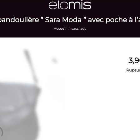
andoulière ” Sara Moda ” avec poche à l’
Accueil
/
sacs lady
Ruptur