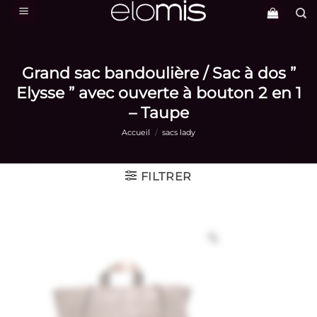
Passer
au
contenu
Grand sac bandoulière / Sac à dos ”
Elysse ” avec ouverte à bouton 2 en 1
– Taupe
Accueil
/
sacs lady
FILTRER