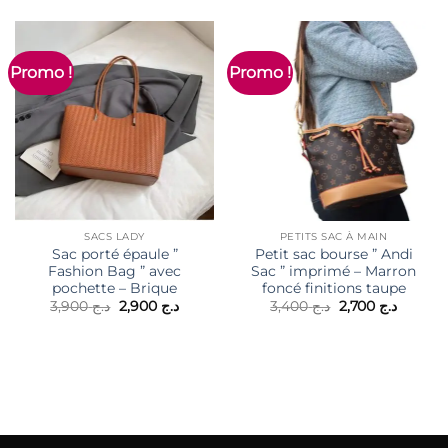
Promo !
Promo !
SACS LADY
PETITS SAC À MAIN
Sac porté épaule ”
Petit sac bourse ” Andi
Fashion Bag ” avec
Sac ” imprimé – Marron
pochette – Brique
foncé finitions taupe
Le
Le
Le
Le
3,900
د.ج
2,900
د.ج
3,400
د.ج
2,700
د.ج
prix
prix
prix
prix
initial
actuel
initial
actuel
était :
est :
était :
est :
د.ج 3,400.
د.ج 2,900.
د.ج 3,900.