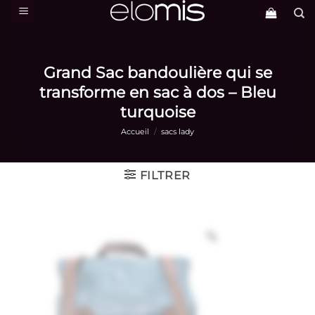
Passer
au
contenu
Grand Sac bandoulière qui se
transforme en sac à dos – Bleu
turquoise
Accueil
/
sacs lady
FILTRER