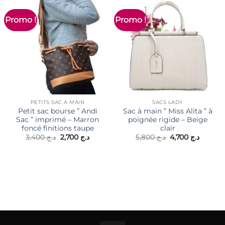
Promo !
Promo !
PETITS SAC À MAIN
SACS LADY
Petit sac bourse ” Andi
Sac à main ” Miss Alita ” à
Sac ” imprimé – Marron
poignée rigide – Beige
foncé finitions taupe
clair
Le
Le
Le
Le
3,400
د.ج
2,700
د.ج
5,800
د.ج
4,700
د.ج
prix
prix
prix
prix
initial
actuel
initial
actuel
était :
est :
était :
est :
د.ج 5,800.
د.ج 2,700.
د.ج 3,400.