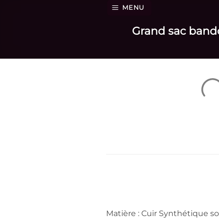
Passer
MENU
au
Grand sac bando
contenu
Matière : Cuir Synthétique so