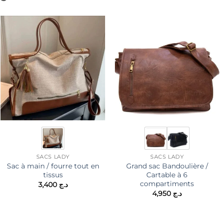
SACS LADY
SACS LADY
Sac à main / fourre tout en
Grand sac Bandoulière /
tissus
Cartable à 6
compartiments
3,400
د.ج
4,950
د.ج
د.ج .