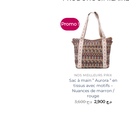
Promo !
NOS MEILLEURS PRIX
Sac à main ” Aurora ” en
tissus avec motifs –
Nuances de marron /
rouge
Le
Le
3,600
د.ج
2,900
د.ج
prix
prix
initial
actuel
était :
est :
2,900
د.ج 3,600.