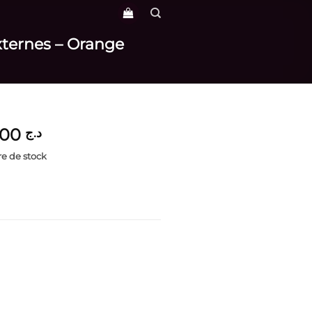
xternes – Orange
4,200
د.ج
e de stock