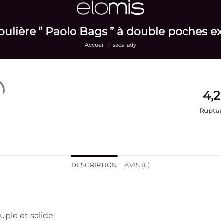
ulière ” Paolo Bags ” à double poches e
Accueil
/
sacs lady
Ruptur
DESCRIPTION
AVIS (0)
uple et solide