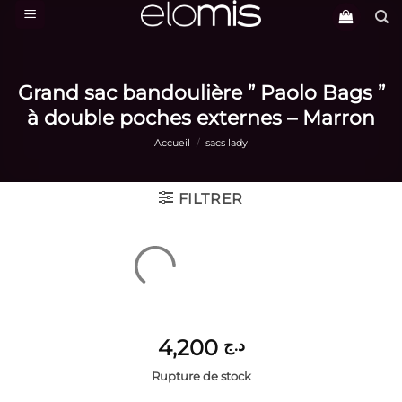
Passer
au
contenu
Grand sac bandoulière ” Paolo Bags ”
à double poches externes – Marron
Accueil
/
sacs lady
FILTRER
4,200
د.ج
Rupture de stock