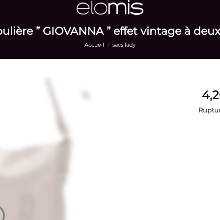
ulière ” GIOVANNA ” effet vintage à deux
Accueil
/
sacs lady
Ruptur