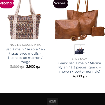
Promo !
Nouveau
NOS MEILLEURS PRIX
Sac à main ” Aurora ” en
tissus avec motifs –
Nuances de marron /
SACS LADY
rouge
Grand sac à main ” Marina
Le
Le
3,600
د.ج
2,900
د.ج
Rylan ” à 3 pièces (grand +
prix
prix
moyen + porte-monnaie)
initial
actuel
4,800
د.ج
était :
est :
د.ج 2,900.
د.ج 3,600.
Cash