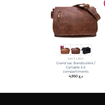
SACS LADY
Grand sac Bandoulière /
Cartable à 6
compartiments
4,950
د.ج