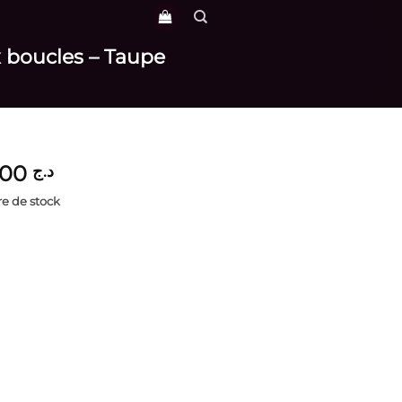
 boucles – Taupe
4,200
د.ج
e de stock