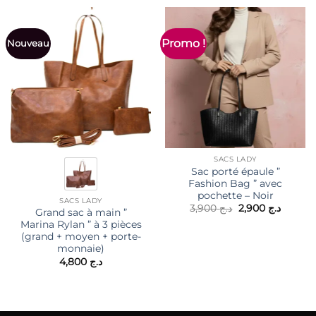
Promo !
Nouveau
SACS LADY
Sac porté épaule ”
Fashion Bag ” avec
pochette – Noir
SACS LADY
Le
Le
3,900
د.ج
2,900
د.ج
Grand sac à main ”
prix
prix
Marina Rylan ” à 3 pièces
initial
actuel
était :
est :
(grand + moyen + porte-
د.ج 3,900.
monnaie)
4,800
د.ج