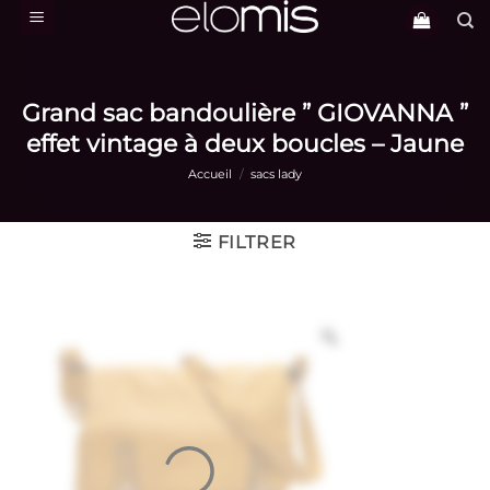
Passer
au
contenu
Grand sac bandoulière ” GIOVANNA ”
effet vintage à deux boucles – Jaune
Accueil
/
sacs lady
FILTRER