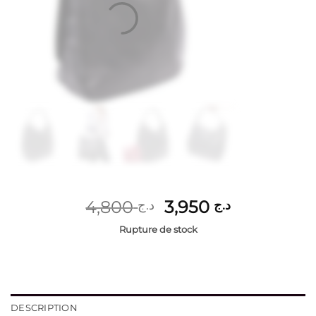
Le
Le
4,800
3,950
د.ج
د.ج
prix
prix
Rupture de stock
initial
actuel
était :
est :
د.ج 3,950.
د.ج 4,800.
DESCRIPTION