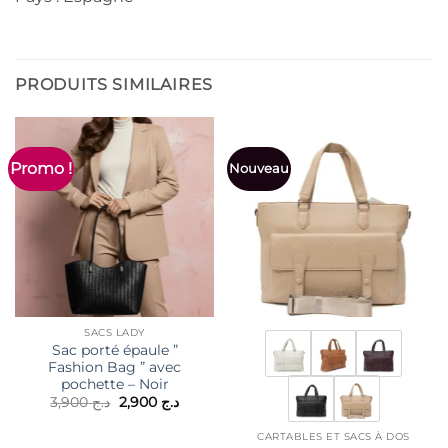
PRODUITS SIMILAIRES
Promo !
Nouveau
SACS LADY
Sac porté épaule ”
Fashion Bag ” avec
pochette – Noir
Le
Le
3,900
د.ج
2,900
د.ج
prix
prix
initial
actuel
CARTABLES ET SACS À DOS
était :
est :