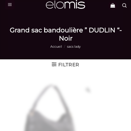
Passer
au
contenu
Grand sac bandoulière ” DUDLIN “-
Noir
Accueil
/
sacs lady
FILTRER