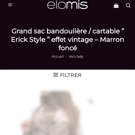
Passer
au
contenu
Grand sac bandoulière / cartable ”
Erick Style ” effet vintage – Marron
foncé
Accueil
/
sacs lady
FILTRER