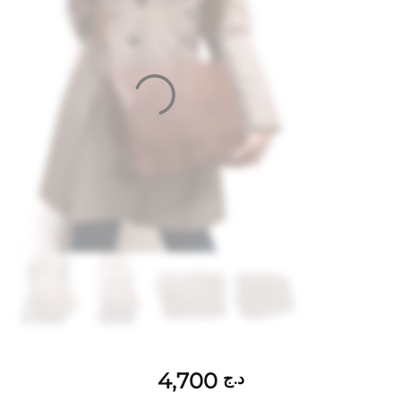
4,700
د.ج