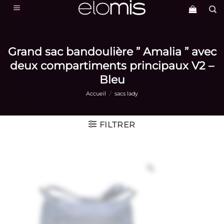
Passer
au
contenu
Grand sac bandoulière ” Amalia ” avec
deux compartiments principaux V2 –
Bleu
Accueil
/
sacs lady
FILTRER