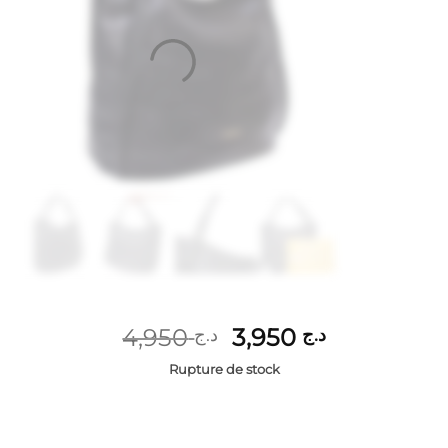
Le
Le
4,950
3,950
د.ج
د.ج
prix
prix
Rupture de stock
initial
actuel
était :
est :
د.ج 3,950.
د.ج 4,950.