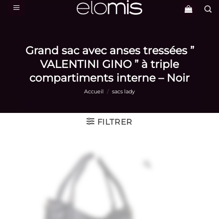
Passer
au
contenu
Grand sac avec anses tressées ”
VALENTINI GINO ” à triple
compartiments interne – Noir
Accueil
/
sacs lady
FILTRER