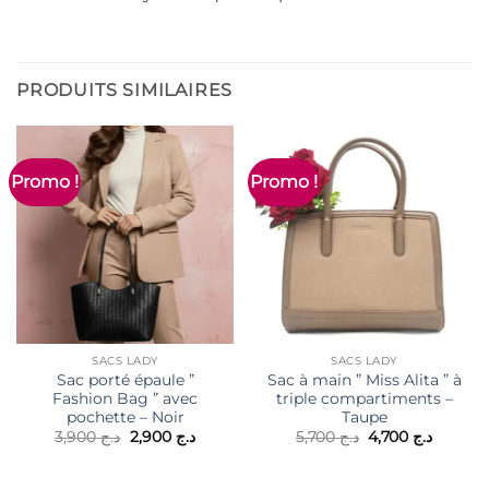
PRODUITS SIMILAIRES
Promo !
Promo !
SACS LADY
SACS LADY
Sac porté épaule ”
Sac à main ” Miss Alita ” à
Fashion Bag ” avec
triple compartiments –
pochette – Noir
Taupe
Le
Le
Le
Le
3,900
د.ج
2,900
د.ج
5,700
د.ج
4,700
د.ج
prix
prix
prix
prix
initial
actuel
initial
actuel
était :
est :
était :
est :