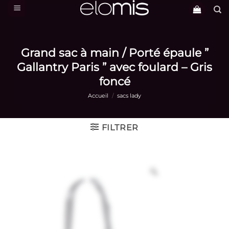
Passer
au
contenu
Grand sac à main / Porté épaule ”
Gallantry Paris ” avec foulard – Gris
foncé
Accueil
/
sacs lady
FILTRER