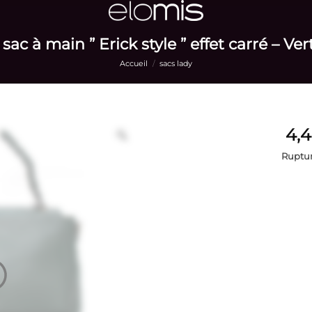
sac à main ” Erick style ” effet carré – Ver
Accueil
/
sacs lady
Ruptur