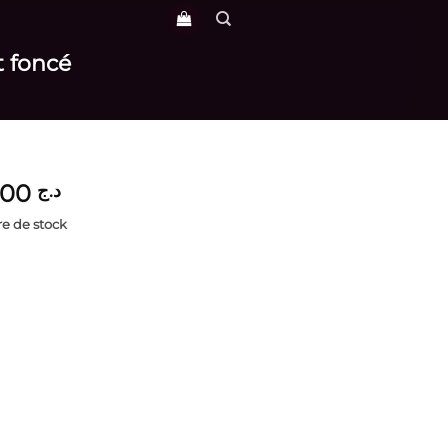
t foncé
4,400
د.ج
e de stock