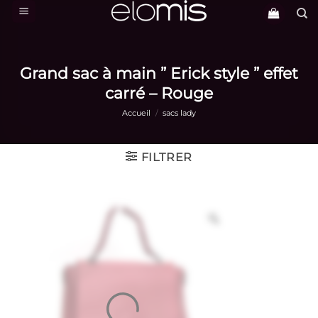
Passer
au
contenu
Grand sac à main ” Erick style ” effet
carré – Rouge
Accueil
/
sacs lady
FILTRER