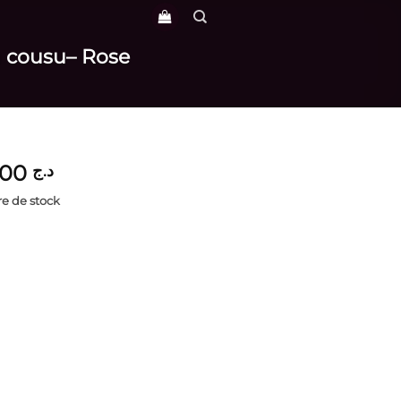
su cousu– Rose
4,500
د.ج
e de stock