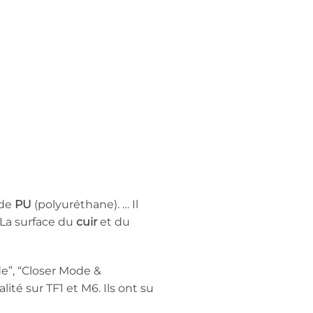
 de
PU
(polyuréthane). … Il
 La surface du
cuir
et du
e”, “Closer Mode &
té sur TF1 et M6. Ils ont su