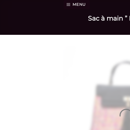
Passer
MENU
au
Sac à main ” 
contenu