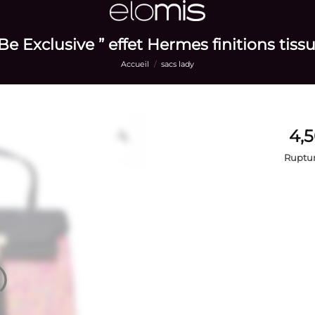
Be Exclusive ” effet Hermes finitions tis
Accueil
/
sacs lady
Ruptur