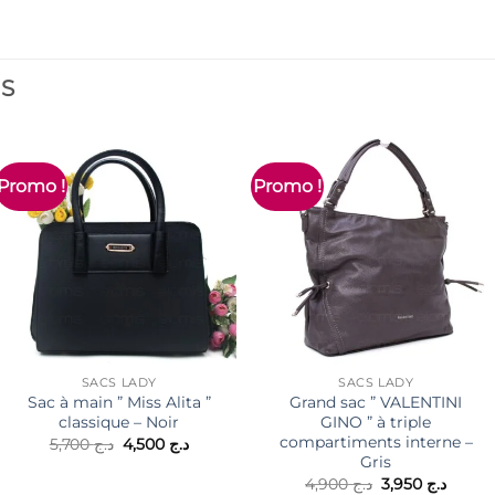
ES
Promo !
Promo !
SACS LADY
SACS LADY
Sac à main ” Miss Alita ”
Grand sac ” VALENTINI
classique – Noir
GINO ” à triple
compartiments interne –
Le
Le
5,700
د.ج
4,500
د.ج
prix
prix
Gris
initial
actuel
Le
Le
4,900
د.ج
3,950
د.ج
était :
est :