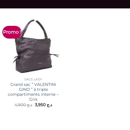
Promo !
SACS LADY
Grand sac ” VALENTINI
GINO ” à triple
compartiments interne –
Gris
Le
Le
4,900
د.ج
3,950
د.ج
prix
prix
initial
actuel
était :
est :
د.ج 3,950.
د.ج 4,900.