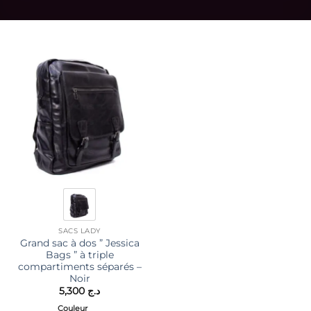
SACS LADY
Grand sac à dos ” Jessica
Bags ” à triple
compartiments séparés –
Noir
5,300
د.ج
Couleur