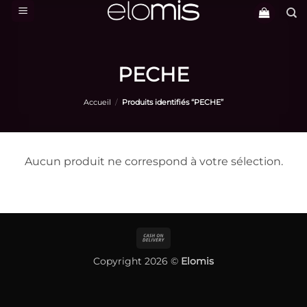
Passer
au
contenu
PECHE
Accueil
/
Produits identifiés “PECHE”
Aucun produit ne correspond à votre sélection.
Cash
On
Copyright 2026 ©
Elomis
Delivery