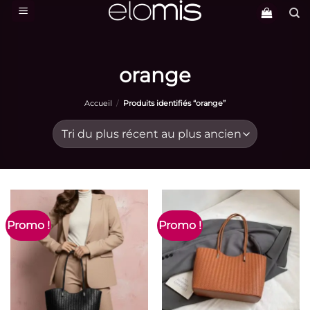
Passer
au
contenu
orange
Accueil
/
Produits identifiés “orange”
Promo !
Promo !