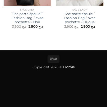
SACS LADY
SACS LADY
Sac porté épaule ”
Sac porté épaule ”
Fashion Bag ” avec
Fashion Bag ” avec
pochette – Noir
pochette – Brique
Le
Le
Le
Le
3,900
د.ج
2,900
د.ج
3,900
د.ج
2,900
د.ج
prix
prix
prix
prix
initial
actuel
initial
actuel
était :
est :
était :
est :
د.ج 3,900.
د.ج 2,900.
د.ج 3,900.
Cash
On
Copyright 2026 ©
Elomis
Delivery