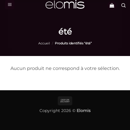
Passer
au
contenu
été
Accueil
/
Produits identifiés “été”
Aucun produit ne correspond à votre sélection.
Cash
On
Copyright 2026 ©
Elomis
Delivery